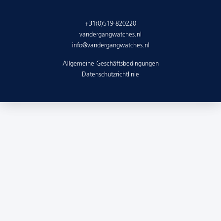
+31(0)519-820220
vandergangwatches.nl
info@vandergangwatches.nl
Allgemeine Geschäftsbedingungen
Datenschutzrichtlinie