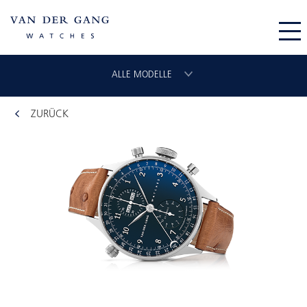
ALLE MODELLE
ZURÜCK
CHRONOGRAAF
CLASSIC GMT
VLIEGER
ORIGINAL