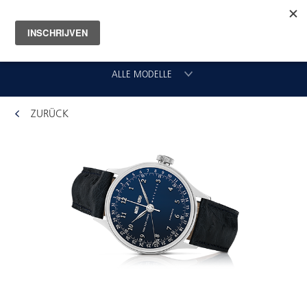
ALLE MODELLE
ZURÜCK
CHRONOGRAAF
CLASSIC GMT
VLIEGER
ORIGINAL