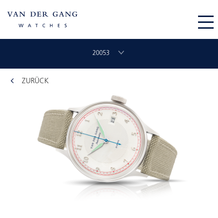
20053
ZURÜCK
CHRONOGRAAF
CLASSIC GMT
VLIEGER
ORIGINAL