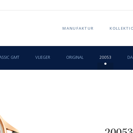
MANUFAKTUR
KOLLEKTI
ASSIC GMT
VLIEGER
ORIGINAL
20053
DA