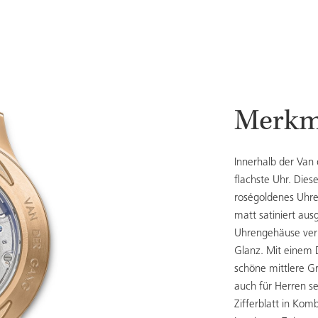
Merkm
Innerhalb der Van 
flachste Uhr. Diese
roségoldenes Uhr
matt satiniert au
Uhrengehäuse verl
Glanz. Mit einem 
schöne mittlere G
auch für Herren se
Zifferblatt in Ko