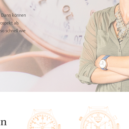
? Dann können
ospekt als
so schnell wie
rn