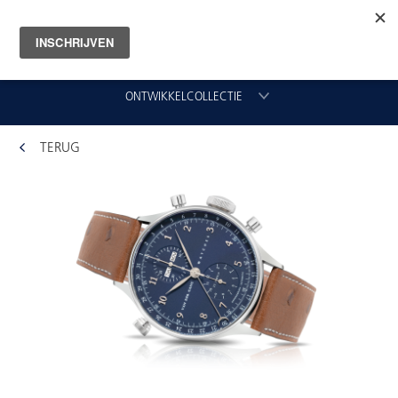
ONTWIKKELCOLLECTIE
TERUG
CHRONOGRAAF
CLASSIC GMT
VLIEGER
ORIGINAL