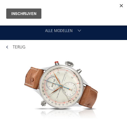
ALLE MODELLEN
TERUG
CHRONOGRAAF
CLASSIC GMT
VLIEGER
ORIGINAL